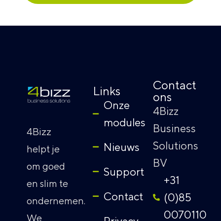
Alternative:
Contact
Links
ons
Onze
4Bizz
modules
Business
4Bizz
Solutions
Nieuws
helpt je
BV
om goed
Support
+31
en slim te
Contact
(0)85
ondernemen.
0070110
We
Privacy