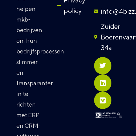
helpen
policy
info@4bizz
mkb-
Zuider
bedrijven
Boerenvaar
om hun
34a
bedrijfsprocessen
slimmer
en
transparanter
in te
richten
met ERP
en CRM-