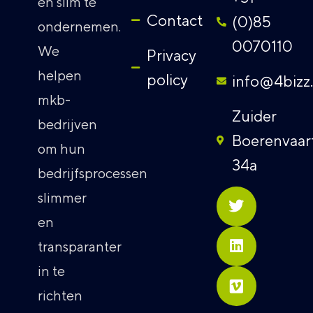
en slim te
Contact
(0)85
ondernemen.
0070110
We
Privacy
helpen
policy
info@4bizz
mkb-
Zuider
bedrijven
Boerenvaar
om hun
34a
bedrijfsprocessen
slimmer
en
transparanter
in te
richten