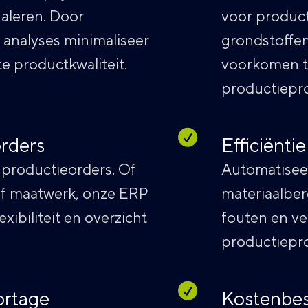
naleren. Door
voor producti
analyses minimaliseer
grondstoffen
te productkwaliteit.
voorkomen te
productiepr
rders
Efficiënti
productieorders. Of
Automatiseer
of maatwerk, onze ERP
materiaalber
xibiliteit en overzicht
fouten en ver
productiepr
ortage
Kostenbes