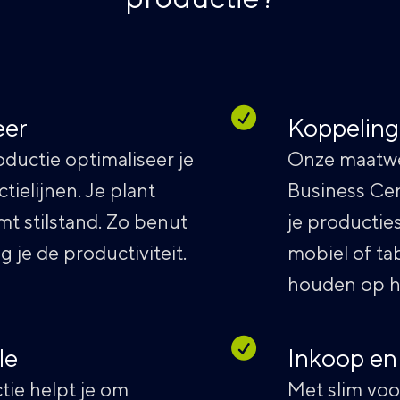
eer
Koppeling
ductie optimaliseer je
Onze maatwe
ielijnen. Je plant
Business Cen
t stilstand. Zo benut
je producties
 je de productiviteit.
mobiel of tab
houden op hu
le
Inkoop en
ie helpt je om
Met slim vo