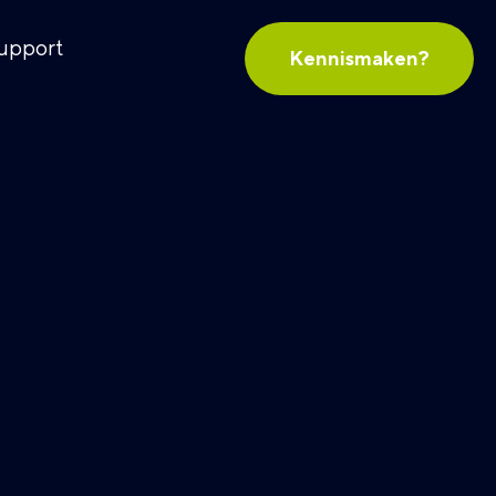
upport
Kennismaken?